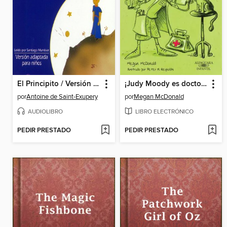
El Principito / Versión Adaptada Para Niños
¡Judy Moody es doctora!
por
Antoine de Saint-Exupery
por
Megan McDonald
AUDIOLIBRO
LIBRO ELECTRÓNICO
PEDIR PRESTADO
PEDIR PRESTADO