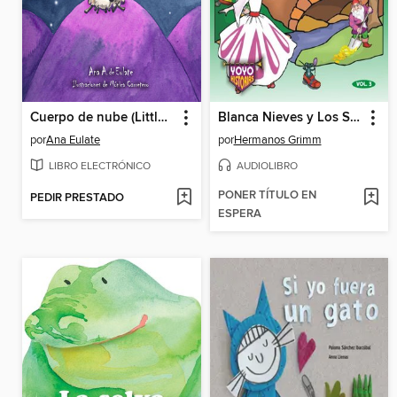
Cuerpo de nube (Little Cloud Lamb)
Blanca Nieves y Los Siete Enanitos / Simbad El Marino / Alicia En El País De Las Maravillas Y Muchos Cuentos Mas- Vol.3
por
Ana Eulate
por
Hermanos Grimm
LIBRO ELECTRÓNICO
AUDIOLIBRO
PONER TÍTULO EN
PEDIR PRESTADO
ESPERA