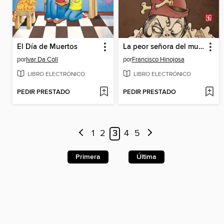
El Día de Muertos
La peor señora del mundo
por
Ivar Da Coll
por
Francisco Hinojosa
LIBRO ELECTRÓNICO
LIBRO ELECTRÓNICO
PEDIR PRESTADO
PEDIR PRESTADO
1
2
3
4
5
Primera
Última