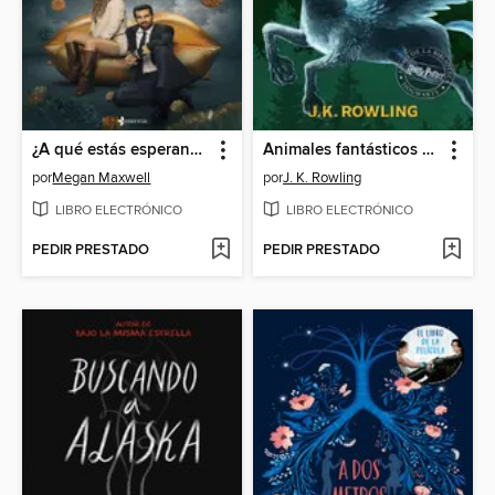
¿A qué estás esperando?
Animales fantásticos y dónde encontrarlos
por
Megan Maxwell
por
J. K. Rowling
LIBRO ELECTRÓNICO
LIBRO ELECTRÓNICO
PEDIR PRESTADO
PEDIR PRESTADO