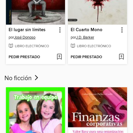
El lugar sin límites
El Cuarto Mono
por
José Donoso
por
J.D. Barker
LIBRO ELECTRÓNICO
LIBRO ELECTRÓNICO
PEDIR PRESTADO
PEDIR PRESTADO
No ficción